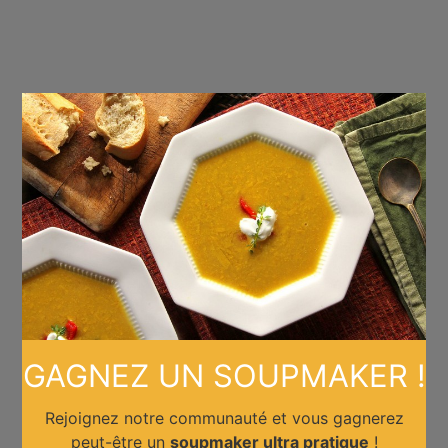
×
GAGNEZ UN SOUPMAKER !
Rejoignez notre communauté et vous gagnerez
peut-être un
soupmaker ultra pratique
!