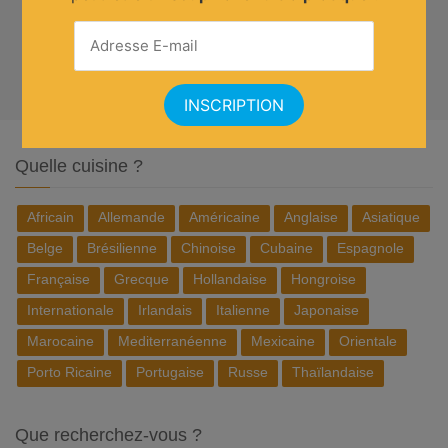
Quelle cuisine ?
Africain
Allemande
Américaine
Anglaise
Asiatique
Belge
Brésilienne
Chinoise
Cubaine
Espagnole
Française
Grecque
Hollandaise
Hongroise
Internationale
Irlandais
Italienne
Japonaise
Marocaine
Mediterranéenne
Mexicaine
Orientale
Porto Ricaine
Portugaise
Russe
Thaïlandaise
Que recherchez-vous ?