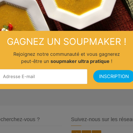
GAGNEZ UN SOUPMAKER !
Rejoignez notre communauté et vous gagnerez
peut-être un
soupmaker ultra pratique
!
cherchez-vous ?
Suivez-nous sur les résea