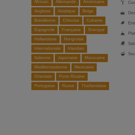
Africain
Allemande
Américaine
Coc
Anglaise
Asiatique
Belge
Des
Brésilienne
Chinoise
Cubaine
Ent
Espagnole
Française
Grecque
Pla
Hollandaise
Hongroise
Sal
Internationale
Irlandais
So
Italienne
Japonaise
Marocaine
Mediterranéenne
Mexicaine
Orientale
Porto Ricaine
Portugaise
Russe
Thaïlandaise