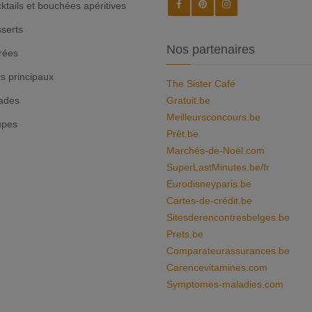
ktails et bouchées apéritives
serts
Nos partenaires
rées
ts principaux
The Sister Café
ades
Gratuit.be
Meilleursconcours.be
upes
Prêt.be
Marchés-de-Noël.com
SuperLastMinutes.be/fr
Eurodisneyparis.be
Cartes-de-crédit.be
Sitesderencontresbelges.be
Prets.be
Comparateurassurances.be
Carencevitamines.com
Symptomes-maladies.com