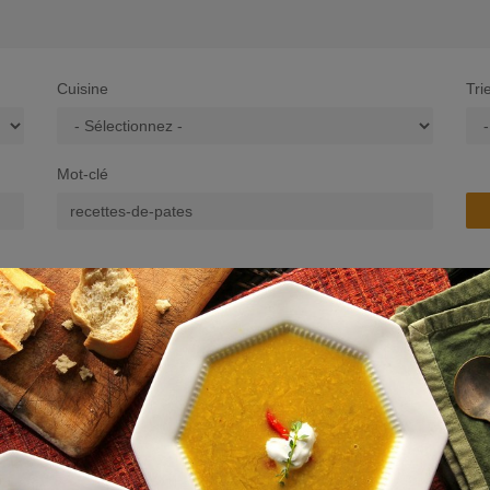
Cuisine
Tri
Mot-clé