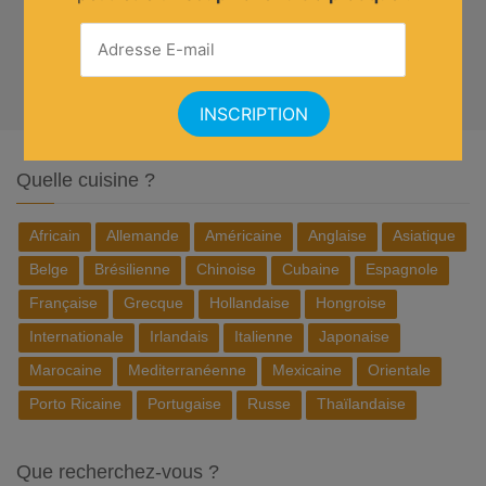
Quelle cuisine ?
Africain
Allemande
Américaine
Anglaise
Asiatique
Belge
Brésilienne
Chinoise
Cubaine
Espagnole
Française
Grecque
Hollandaise
Hongroise
Internationale
Irlandais
Italienne
Japonaise
Marocaine
Mediterranéenne
Mexicaine
Orientale
Porto Ricaine
Portugaise
Russe
Thaïlandaise
Que recherchez-vous ?