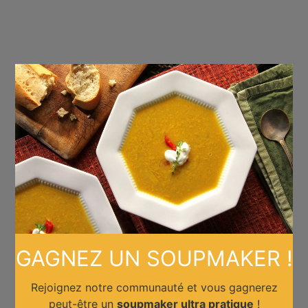
×
GAGNEZ UN SOUPMAKER !
Rejoignez notre communauté et vous gagnerez
peut-être un
soupmaker ultra pratique
!