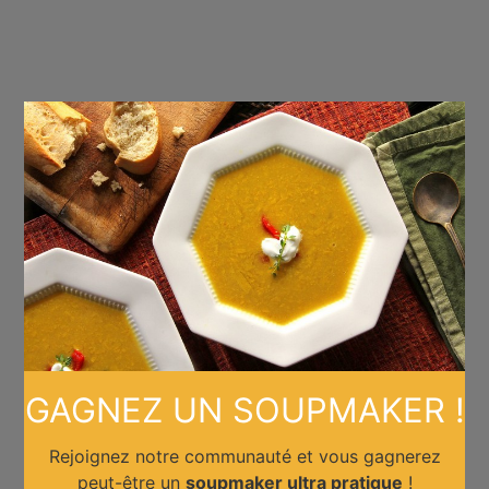
×
GAGNEZ UN SOUPMAKER !
Rejoignez notre communauté et vous gagnerez
peut-être un
soupmaker ultra pratique
!