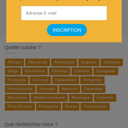
Quelle cuisine ?
Africain
Allemande
Américaine
Anglaise
Asiatique
Belge
Brésilienne
Chinoise
Cubaine
Espagnole
Française
Grecque
Hollandaise
Hongroise
Internationale
Irlandais
Italienne
Japonaise
Marocaine
Mediterranéenne
Mexicaine
Orientale
Porto Ricaine
Portugaise
Russe
Thaïlandaise
Que recherchez-vous ?