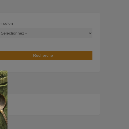
er selon
Recherche
×