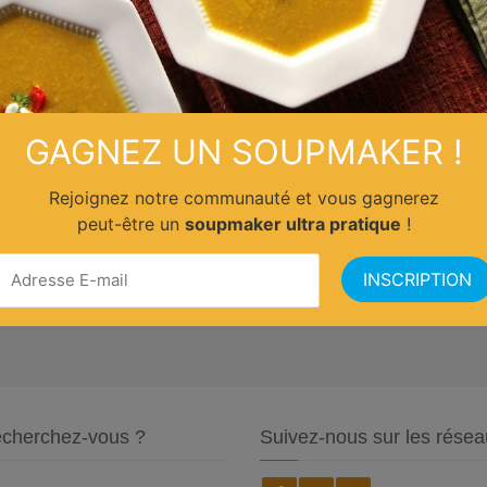
GAGNEZ UN SOUPMAKER !
Rejoignez notre communauté et vous gagnerez
peut-être un
soupmaker ultra pratique
!
cherchez-vous ?
Suivez-nous sur les résea