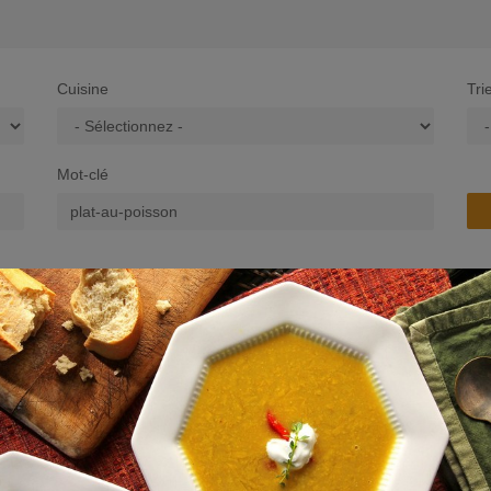
Cuisine
Tri
Mot-clé