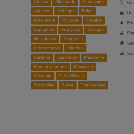
Africain
Allemande
Américaine
Coc
Anglaise
Asiatique
Belge
Des
Brésilienne
Chinoise
Cubaine
Ent
Espagnole
Française
Grecque
Pla
Hollandaise
Hongroise
Sal
Internationale
Irlandais
So
Italienne
Japonaise
Marocaine
Mediterranéenne
Mexicaine
Orientale
Porto Ricaine
Portugaise
Russe
Thaïlandaise