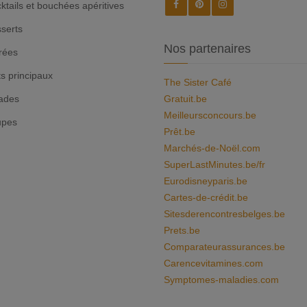
ktails et bouchées apéritives
serts
Nos partenaires
rées
ts principaux
The Sister Café
ades
Gratuit.be
Meilleursconcours.be
upes
Prêt.be
Marchés-de-Noël.com
SuperLastMinutes.be/fr
Eurodisneyparis.be
Cartes-de-crédit.be
Sitesderencontresbelges.be
Prets.be
Comparateurassurances.be
Carencevitamines.com
Symptomes-maladies.com