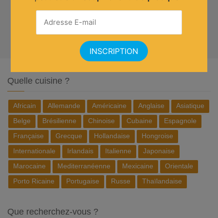
Quelle cuisine ?
Africain
Allemande
Américaine
Anglaise
Asiatique
Belge
Brésilienne
Chinoise
Cubaine
Espagnole
Française
Grecque
Hollandaise
Hongroise
Internationale
Irlandais
Italienne
Japonaise
Marocaine
Mediterranéenne
Mexicaine
Orientale
Porto Ricaine
Portugaise
Russe
Thaïlandaise
Que recherchez-vous ?