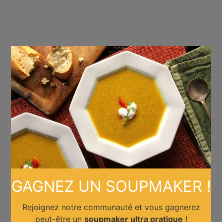
×
GAGNEZ UN SOUPMAKER !
Rejoignez notre communauté et vous gagnerez
peut-être un
soupmaker ultra pratique
!