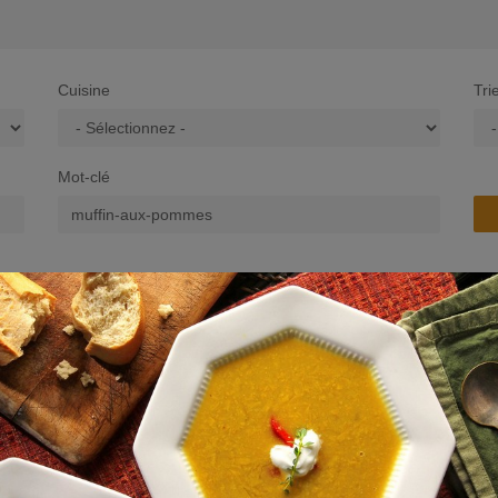
Cuisine
Tri
Mot-clé