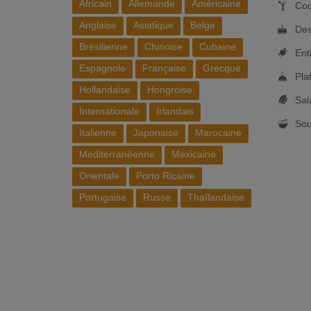
Africain
Allemande
Américaine
Coc
Anglaise
Asiatique
Belge
Des
Brésilienne
Chinoise
Cubaine
Ent
Espagnole
Française
Grecque
Pla
Hollandaise
Hongroise
Sal
Internationale
Irlandais
So
Italienne
Japonaise
Marocaine
Mediterranéenne
Mexicaine
Orientale
Porto Ricaine
Portugaise
Russe
Thaïlandaise