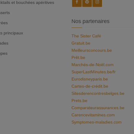
ktails et bouchées apéritives
serts
Nos partenaires
rées
ts principaux
The Sister Café
ades
Gratuit.be
Meilleursconcours.be
upes
Prêt.be
Marchés-de-Noël.com
SuperLastMinutes.be/fr
Eurodisneyparis.be
Cartes-de-crédit.be
Sitesderencontresbelges.be
Prets.be
Comparateurassurances.be
Carencevitamines.com
Symptomes-maladies.com