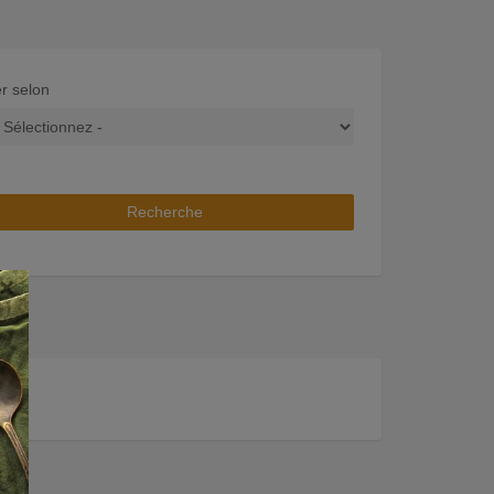
er selon
Recherche
×