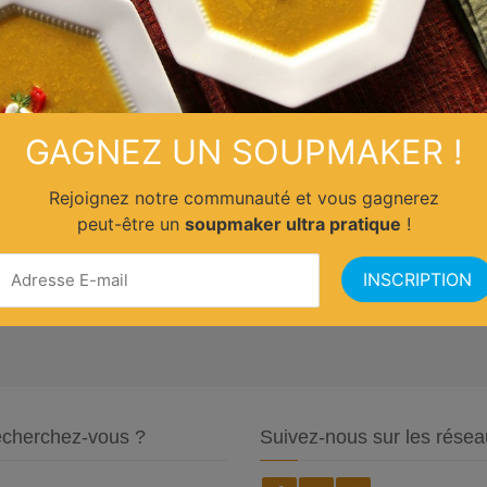
GAGNEZ UN SOUPMAKER !
Rejoignez notre communauté et vous gagnerez
peut-être un
soupmaker ultra pratique
!
cherchez-vous ?
Suivez-nous sur les résea