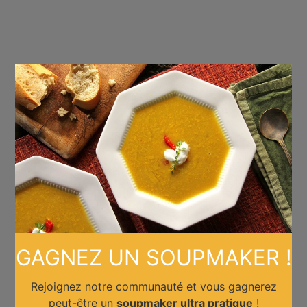
×
GAGNEZ UN SOUPMAKER !
Rejoignez notre communauté et vous gagnerez
peut-être un
soupmaker ultra pratique
!