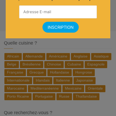
Quelle cuisine ?
Africain
Allemande
Américaine
Anglaise
Asiatique
Belge
Brésilienne
Chinoise
Cubaine
Espagnole
Française
Grecque
Hollandaise
Hongroise
Internationale
Irlandais
Italienne
Japonaise
Marocaine
Mediterranéenne
Mexicaine
Orientale
Porto Ricaine
Portugaise
Russe
Thaïlandaise
Que recherchez-vous ?