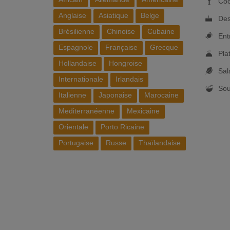
Coc
Anglaise
Asiatique
Belge
Des
Brésilienne
Chinoise
Cubaine
Ent
Espagnole
Française
Grecque
Pla
Hollandaise
Hongroise
Sal
Internationale
Irlandais
So
Italienne
Japonaise
Marocaine
Mediterranéenne
Mexicaine
Orientale
Porto Ricaine
Portugaise
Russe
Thaïlandaise