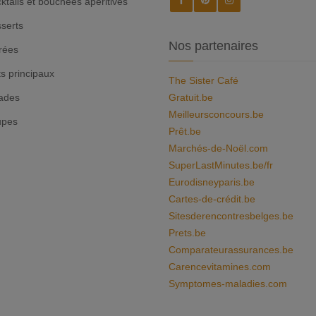
ktails et bouchées apéritives
serts
Nos partenaires
rées
ts principaux
The Sister Café
ades
Gratuit.be
Meilleursconcours.be
upes
Prêt.be
Marchés-de-Noël.com
SuperLastMinutes.be/fr
Eurodisneyparis.be
Cartes-de-crédit.be
Sitesderencontresbelges.be
Prets.be
Comparateurassurances.be
Carencevitamines.com
Symptomes-maladies.com