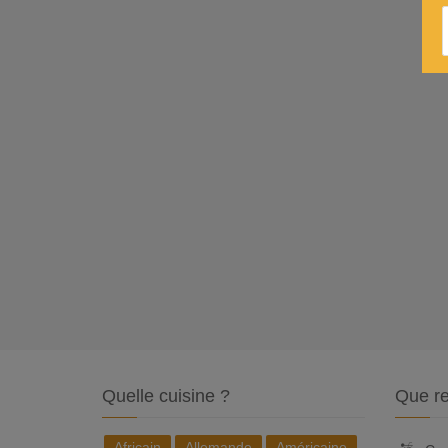
Quelle cuisine ?
Que re
Africain
Allemande
Américaine