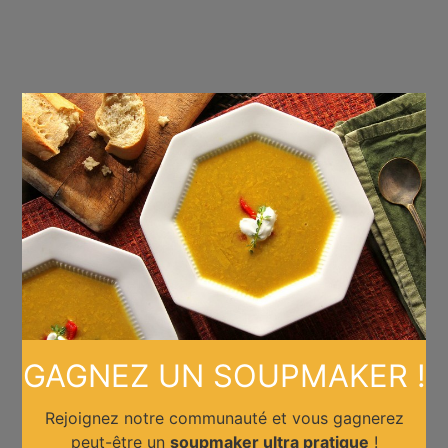
×
GAGNEZ UN SOUPMAKER !
Rejoignez notre communauté et vous gagnerez
peut-être un
soupmaker ultra pratique
!