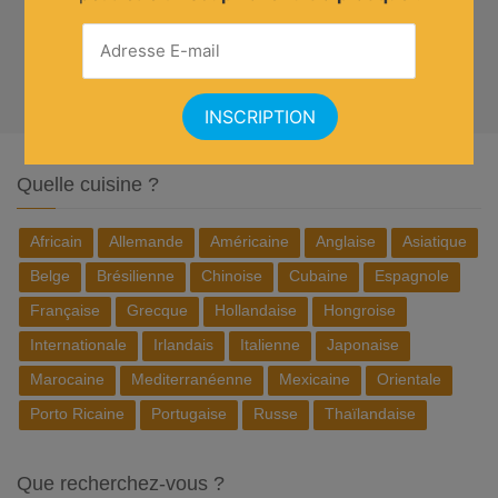
Quelle cuisine ?
Africain
Allemande
Américaine
Anglaise
Asiatique
Belge
Brésilienne
Chinoise
Cubaine
Espagnole
Française
Grecque
Hollandaise
Hongroise
Internationale
Irlandais
Italienne
Japonaise
Marocaine
Mediterranéenne
Mexicaine
Orientale
Porto Ricaine
Portugaise
Russe
Thaïlandaise
Que recherchez-vous ?