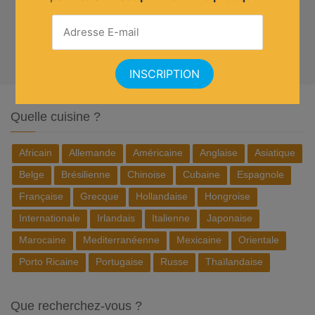
Quelle cuisine ?
Africain
Allemande
Américaine
Anglaise
Asiatique
Belge
Brésilienne
Chinoise
Cubaine
Espagnole
Française
Grecque
Hollandaise
Hongroise
Internationale
Irlandais
Italienne
Japonaise
Marocaine
Mediterranéenne
Mexicaine
Orientale
Porto Ricaine
Portugaise
Russe
Thaïlandaise
Que recherchez-vous ?