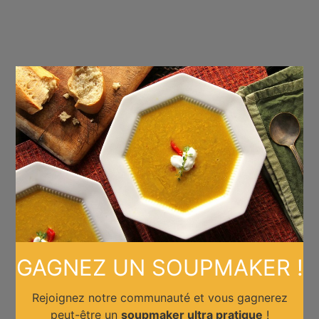
×
GAGNEZ UN SOUPMAKER !
Rejoignez notre communauté et vous gagnerez
peut-être un
soupmaker ultra pratique
!