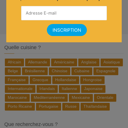
Quelle cuisine ?
Africain
Allemande
Américaine
Anglaise
Asiatique
Belge
Brésilienne
Chinoise
Cubaine
Espagnole
Française
Grecque
Hollandaise
Hongroise
Internationale
Irlandais
Italienne
Japonaise
Marocaine
Mediterranéenne
Mexicaine
Orientale
Porto Ricaine
Portugaise
Russe
Thaïlandaise
Que recherchez-vous ?