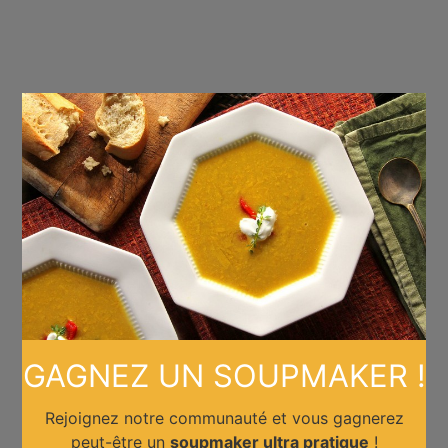
×
GAGNEZ UN SOUPMAKER !
Rejoignez notre communauté et vous gagnerez
peut-être un
soupmaker ultra pratique
!