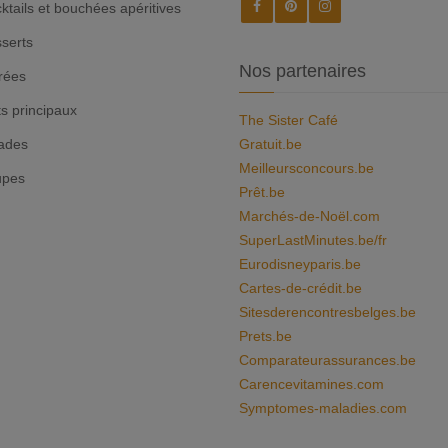
ktails et bouchées apéritives
serts
Nos partenaires
rées
ts principaux
The Sister Café
ades
Gratuit.be
Meilleursconcours.be
upes
Prêt.be
Marchés-de-Noël.com
SuperLastMinutes.be/fr
Eurodisneyparis.be
Cartes-de-crédit.be
Sitesderencontresbelges.be
Prets.be
Comparateurassurances.be
Carencevitamines.com
Symptomes-maladies.com