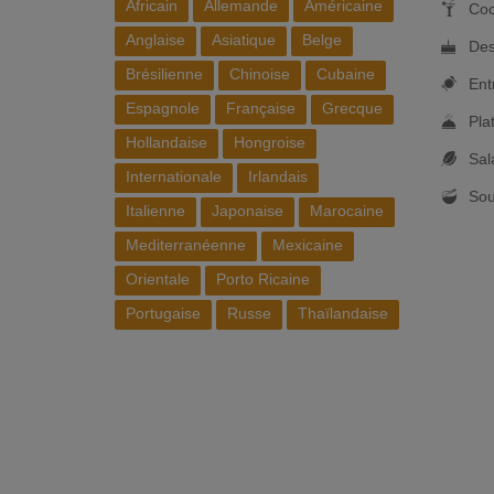
Africain
Allemande
Américaine
Coc
Anglaise
Asiatique
Belge
Des
Brésilienne
Chinoise
Cubaine
Ent
Espagnole
Française
Grecque
Pla
Hollandaise
Hongroise
Sal
Internationale
Irlandais
So
Italienne
Japonaise
Marocaine
Mediterranéenne
Mexicaine
Orientale
Porto Ricaine
Portugaise
Russe
Thaïlandaise