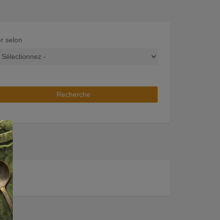
er selon
Recherche
×