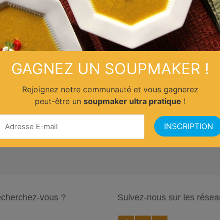
GAGNEZ UN SOUPMAKER !
Rejoignez notre communauté et vous gagnerez
peut-être un
soupmaker ultra pratique
!
cherchez-vous ?
Suivez-nous sur les résea