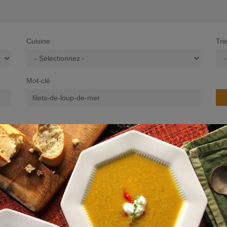
Cuisine
Tri
Mot-clé