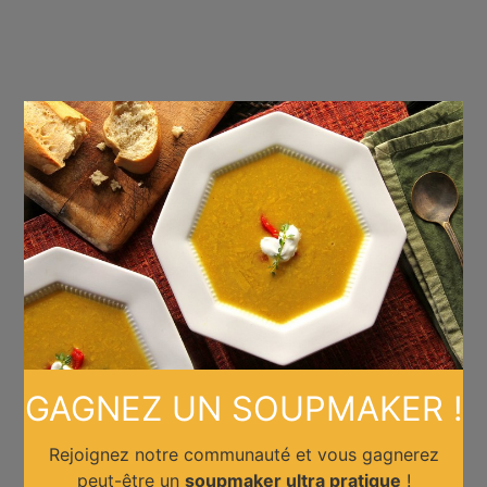
×
GAGNEZ UN SOUPMAKER !
Rejoignez notre communauté et vous gagnerez
peut-être un
soupmaker ultra pratique
!