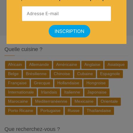
Quelle cuisine ?
Africain
Allemande
Américaine
Anglaise
Asiatique
Belge
Brésilienne
Chinoise
Cubaine
Espagnole
Française
Grecque
Hollandaise
Hongroise
Internationale
Irlandais
Italienne
Japonaise
Marocaine
Mediterranéenne
Mexicaine
Orientale
Porto Ricaine
Portugaise
Russe
Thaïlandaise
Que recherchez-vous ?