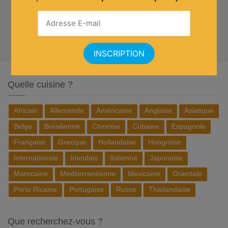
Quelle cuisine ?
Africain
Allemande
Américaine
Anglaise
Asiatique
Belge
Brésilienne
Chinoise
Cubaine
Espagnole
Française
Grecque
Hollandaise
Hongroise
Internationale
Irlandais
Italienne
Japonaise
Marocaine
Mediterranéenne
Mexicaine
Orientale
Porto Ricaine
Portugaise
Russe
Thaïlandaise
Que recherchez-vous ?