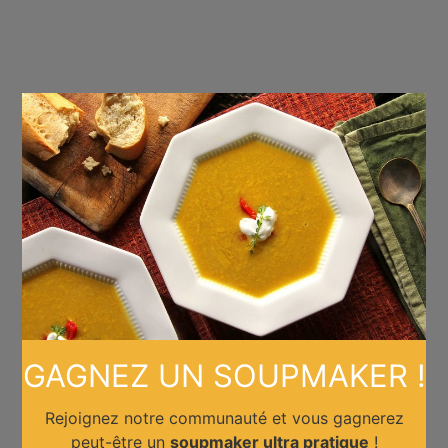
×
GAGNEZ UN SOUPMAKER !
Rejoignez notre communauté et vous gagnerez
peut-être un
soupmaker ultra pratique
!