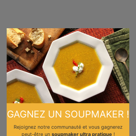
×
GAGNEZ UN SOUPMAKER !
Rejoignez notre communauté et vous gagnerez
peut-être un
soupmaker ultra pratique
!