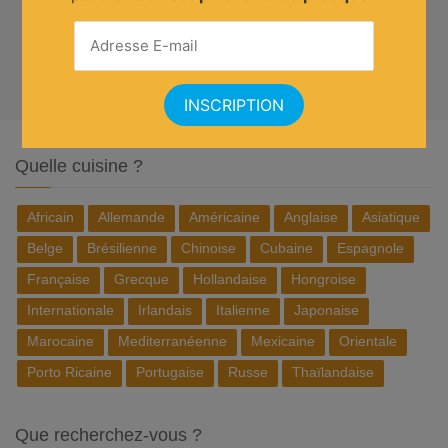
Quelle cuisine ?
Africain
Allemande
Américaine
Anglaise
Asiatique
Belge
Brésilienne
Chinoise
Cubaine
Espagnole
Française
Grecque
Hollandaise
Hongroise
Internationale
Irlandais
Italienne
Japonaise
Marocaine
Mediterranéenne
Mexicaine
Orientale
Porto Ricaine
Portugaise
Russe
Thaïlandaise
Que recherchez-vous ?