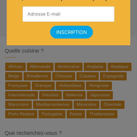
Quelle cuisine ?
Africain
Allemande
Américaine
Anglaise
Asiatique
Belge
Brésilienne
Chinoise
Cubaine
Espagnole
Française
Grecque
Hollandaise
Hongroise
Internationale
Irlandais
Italienne
Japonaise
Marocaine
Mediterranéenne
Mexicaine
Orientale
Porto Ricaine
Portugaise
Russe
Thaïlandaise
Que recherchez-vous ?