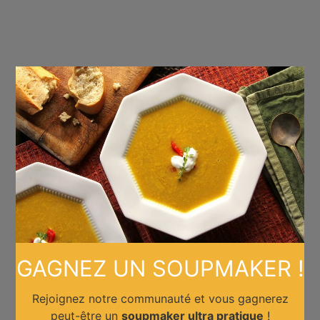
×
GAGNEZ UN SOUPMAKER !
Rejoignez notre communauté et vous gagnerez
peut-être un
soupmaker ultra pratique
!