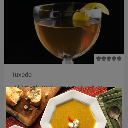
Tuxedo
Le Tuxedo est un cocktail américain à base de gin,
×
vermouth, absinthe et marasquin. Découvrez vite la
recette !