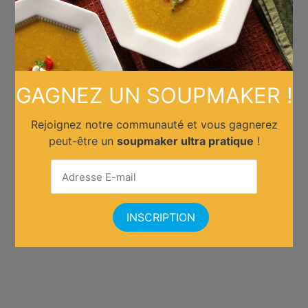
GAGNEZ UN SOUPMAKER !
Rejoignez notre communauté et vous gagnerez
peut-être un
soupmaker ultra pratique
!