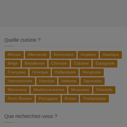
Quelle cuisine ?
Africain
Allemande
Américaine
Anglaise
Asiatique
Belge
Brésilienne
Chinoise
Cubaine
Espagnole
Française
Grecque
Hollandaise
Hongroise
Internationale
Irlandais
Italienne
Japonaise
Marocaine
Mediterranéenne
Mexicaine
Orientale
Porto Ricaine
Portugaise
Russe
Thaïlandaise
Que recherchez-vous ?