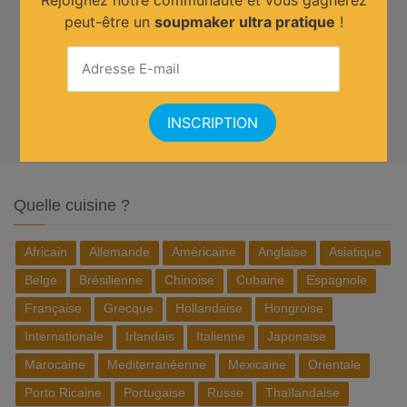
peut-être un
soupmaker ultra pratique
!
Quelle cuisine ?
Africain
Allemande
Américaine
Anglaise
Asiatique
Belge
Brésilienne
Chinoise
Cubaine
Espagnole
Française
Grecque
Hollandaise
Hongroise
Internationale
Irlandais
Italienne
Japonaise
Marocaine
Mediterranéenne
Mexicaine
Orientale
Porto Ricaine
Portugaise
Russe
Thaïlandaise