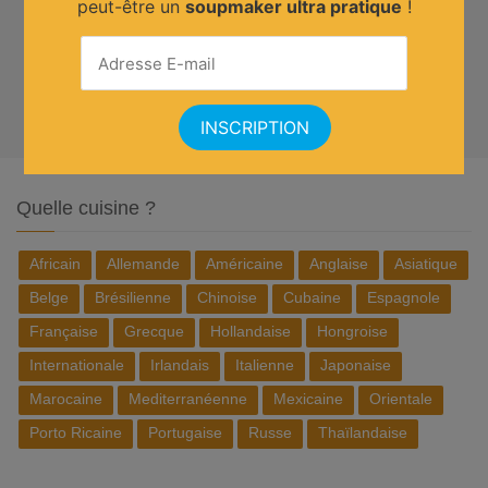
peut-être un
soupmaker ultra pratique
!
Quelle cuisine ?
Africain
Allemande
Américaine
Anglaise
Asiatique
Belge
Brésilienne
Chinoise
Cubaine
Espagnole
Française
Grecque
Hollandaise
Hongroise
Internationale
Irlandais
Italienne
Japonaise
Marocaine
Mediterranéenne
Mexicaine
Orientale
Porto Ricaine
Portugaise
Russe
Thaïlandaise