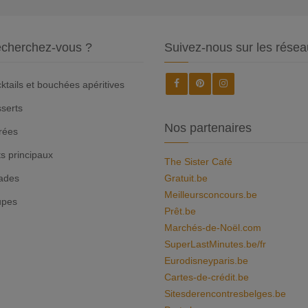
cherchez-vous ?
Suivez-nous sur les résea
ktails et bouchées apéritives
serts
Nos partenaires
rées
ts principaux
The Sister Café
ades
Gratuit.be
Meilleursconcours.be
upes
Prêt.be
Marchés-de-Noël.com
SuperLastMinutes.be/fr
Eurodisneyparis.be
Cartes-de-crédit.be
Sitesderencontresbelges.be