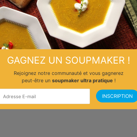
GAGNEZ UN SOUPMAKER !
Rejoignez notre communauté et vous gagnerez
peut-être un
soupmaker ultra pratique
!