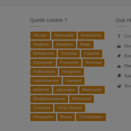
Quelle cuisine ?
Que re
Africain
Allemande
Américaine
Coc
Anglaise
Asiatique
Belge
Des
Brésilienne
Chinoise
Cubaine
Ent
Espagnole
Française
Grecque
Pla
Hollandaise
Hongroise
Sal
Internationale
Irlandais
So
Italienne
Japonaise
Marocaine
Mediterranéenne
Mexicaine
Orientale
Porto Ricaine
Portugaise
Russe
Thaïlandaise