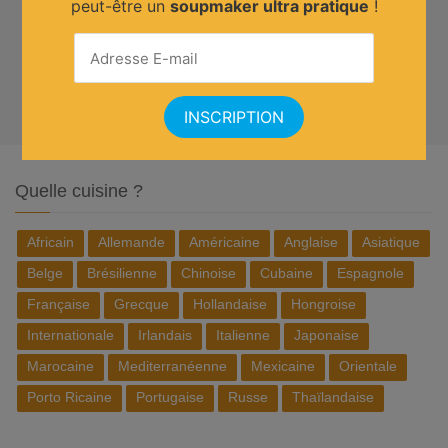
peut-être un
soupmaker ultra pratique
!
Quelle cuisine ?
Africain
Allemande
Américaine
Anglaise
Asiatique
Belge
Brésilienne
Chinoise
Cubaine
Espagnole
Française
Grecque
Hollandaise
Hongroise
Internationale
Irlandais
Italienne
Japonaise
Marocaine
Mediterranéenne
Mexicaine
Orientale
Porto Ricaine
Portugaise
Russe
Thaïlandaise