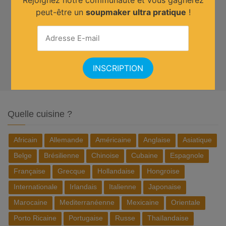
peut-être un
soupmaker ultra pratique
!
Quelle cuisine ?
Africain
Allemande
Américaine
Anglaise
Asiatique
Belge
Brésilienne
Chinoise
Cubaine
Espagnole
Française
Grecque
Hollandaise
Hongroise
Internationale
Irlandais
Italienne
Japonaise
Marocaine
Mediterranéenne
Mexicaine
Orientale
Porto Ricaine
Portugaise
Russe
Thaïlandaise