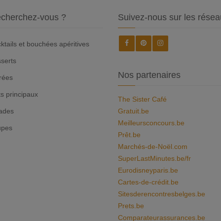
cherchez-vous ?
Suivez-nous sur les résea
ktails et bouchées apéritives
serts
Nos partenaires
rées
ts principaux
The Sister Café
ades
Gratuit.be
Meilleursconcours.be
upes
Prêt.be
Marchés-de-Noël.com
SuperLastMinutes.be/fr
Eurodisneyparis.be
Cartes-de-crédit.be
Sitesderencontresbelges.be
Prets.be
Comparateurassurances.be