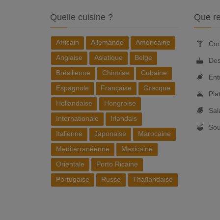
Quelle cuisine ?
Que re
Africain
Allemande
Américaine
Coc
Anglaise
Asiatique
Belge
Des
Brésilienne
Chinoise
Cubaine
Ent
Espagnole
Française
Grecque
Pla
Hollandaise
Hongroise
Sal
Internationale
Irlandais
So
Italienne
Japonaise
Marocaine
Mediterranéenne
Mexicaine
Orientale
Porto Ricaine
Portugaise
Russe
Thaïlandaise