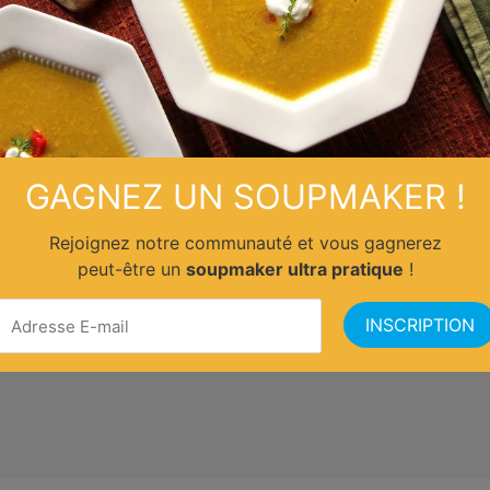
GAGNEZ UN SOUPMAKER !
Rejoignez notre communauté et vous gagnerez
peut-être un
soupmaker ultra pratique
!