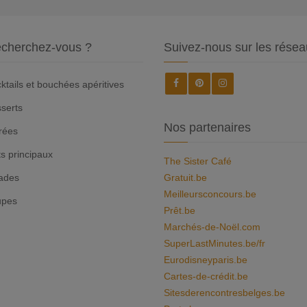
cherchez-vous ?
Suivez-nous sur les résea
ktails et bouchées apéritives
serts
Nos partenaires
rées
ts principaux
The Sister Café
ades
Gratuit.be
Meilleursconcours.be
upes
Prêt.be
Marchés-de-Noël.com
SuperLastMinutes.be/fr
Eurodisneyparis.be
Cartes-de-crédit.be
Sitesderencontresbelges.be