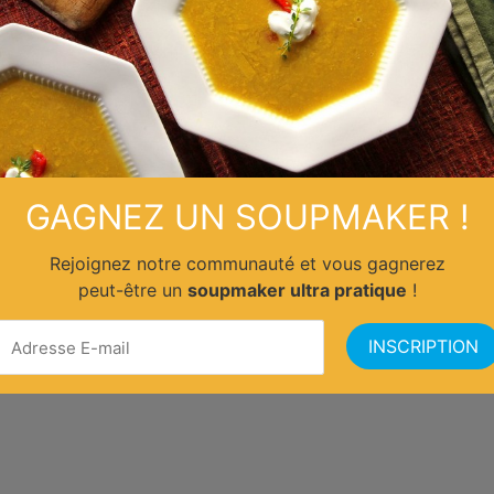
GAGNEZ UN SOUPMAKER !
Rejoignez notre communauté et vous gagnerez
peut-être un
soupmaker ultra pratique
!