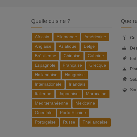
Quelle cuisine ?
Que re
Africain
Allemande
Américaine
Coc
Anglaise
Asiatique
Belge
Des
Brésilienne
Chinoise
Cubaine
Ent
Espagnole
Française
Grecque
Pla
Hollandaise
Hongroise
Sal
Internationale
Irlandais
So
Italienne
Japonaise
Marocaine
Mediterranéenne
Mexicaine
Orientale
Porto Ricaine
Portugaise
Russe
Thaïlandaise