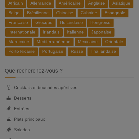
Africain
Allemande
Américaine
Anglaise
Asiatique
Belge
Brésilienne
Chinoise
Cubaine
Espagnole
Française
Grecque
Hollandaise
Hongroise
Internationale
Irlandais
Italienne
Japonaise
Marocaine
Mediterranéenne
Mexicaine
Orientale
Porto Ricaine
Portugaise
Russe
Thaïlandaise
Que recherchez-vous ?
Cocktails et bouchées apéritives
Desserts
Entrées
Plats principaux
Salades