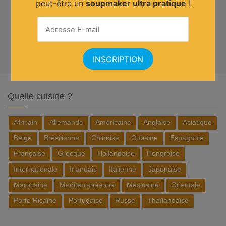
peut-être un
soupmaker ultra pratique
!
Quelle cuisine ?
Africain
Allemande
Américaine
Anglaise
Asiatique
Belge
Brésilienne
Chinoise
Cubaine
Espagnole
Française
Grecque
Hollandaise
Hongroise
Internationale
Irlandais
Italienne
Japonaise
Marocaine
Mediterranéenne
Mexicaine
Orientale
Porto Ricaine
Portugaise
Russe
Thaïlandaise