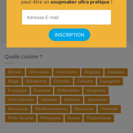
peut-être un
soupmaker ultra pratique
!
Quelle cuisine ?
Africain
Allemande
Américaine
Anglaise
Asiatique
Belge
Brésilienne
Chinoise
Cubaine
Espagnole
Française
Grecque
Hollandaise
Hongroise
Internationale
Irlandais
Italienne
Japonaise
Marocaine
Mediterranéenne
Mexicaine
Orientale
Porto Ricaine
Portugaise
Russe
Thaïlandaise