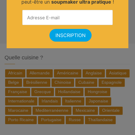
peut-être un
soupmaker ultra pratique
!
Quelle cuisine ?
Africain
Allemande
Américaine
Anglaise
Asiatique
Belge
Brésilienne
Chinoise
Cubaine
Espagnole
Française
Grecque
Hollandaise
Hongroise
Internationale
Irlandais
Italienne
Japonaise
Marocaine
Mediterranéenne
Mexicaine
Orientale
Porto Ricaine
Portugaise
Russe
Thaïlandaise