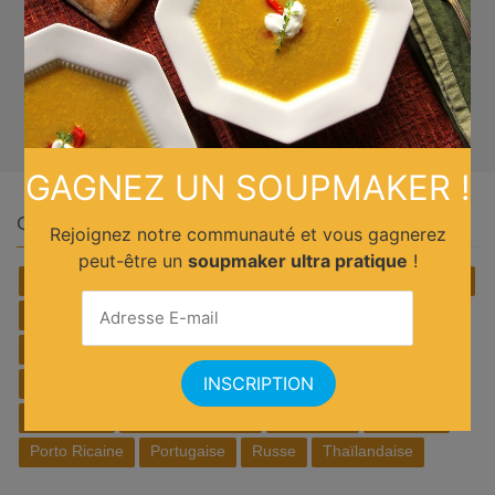
GAGNEZ UN SOUPMAKER !
Quelle cuisine ?
Rejoignez notre communauté et vous gagnerez
peut-être un
soupmaker ultra pratique
!
Africain
Allemande
Américaine
Anglaise
Asiatique
Belge
Brésilienne
Chinoise
Cubaine
Espagnole
Française
Grecque
Hollandaise
Hongroise
Internationale
Irlandais
Italienne
Japonaise
Marocaine
Mediterranéenne
Mexicaine
Orientale
Porto Ricaine
Portugaise
Russe
Thaïlandaise