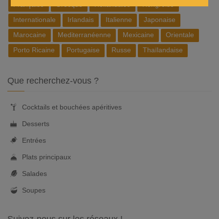
Française
Grecque
Hollandaise
Hongroise
Internationale
Irlandais
Italienne
Japonaise
Marocaine
Mediterranéenne
Mexicaine
Orientale
Porto Ricaine
Portugaise
Russe
Thaïlandaise
Que recherchez-vous ?
Cocktails et bouchées apéritives
Desserts
Entrées
Plats principaux
Salades
Soupes