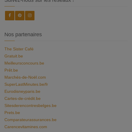
Suivez-nous sur les réseaux !
Nos partenaires
The Sister Café
Gratuit.be
Meilleursconcours.be
Prêt.be
Marchés-de-Noël.com
SuperLastMinutes.be/fr
Eurodisneyparis.be
Cartes-de-crédit.be
Sitesderencontresbelges.be
Prets.be
Comparateurassurances.be
Carencevitamines.com