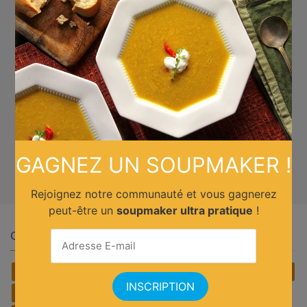
GAGNEZ UN SOUPMAKER !
Rejoignez notre communauté et vous gagnerez
peut-être un
soupmaker ultra pratique
!
Quelle cuisine ?
Africain
Allemande
Américaine
Anglaise
Asiatique
Belge
Brésilienne
Chinoise
Cubaine
Espagnole