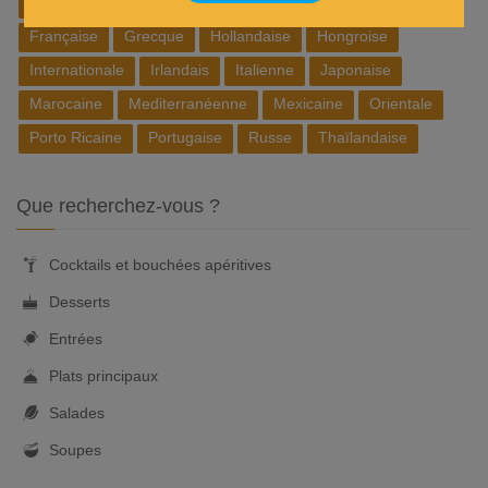
Belge
Brésilienne
Chinoise
Cubaine
Espagnole
Française
Grecque
Hollandaise
Hongroise
Internationale
Irlandais
Italienne
Japonaise
Marocaine
Mediterranéenne
Mexicaine
Orientale
Porto Ricaine
Portugaise
Russe
Thaïlandaise
Que recherchez-vous ?
Cocktails et bouchées apéritives
Desserts
Entrées
Plats principaux
Salades
Soupes