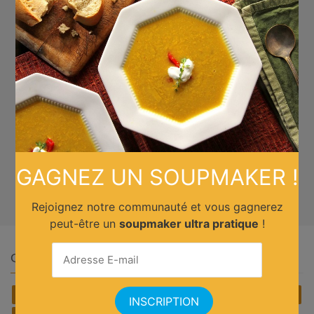
GAGNEZ UN SOUPMAKER !
Rejoignez notre communauté et vous gagnerez
peut-être un
soupmaker ultra pratique
!
Quelle cuisine ?
Africain
Allemande
Américaine
Anglaise
Asiatique