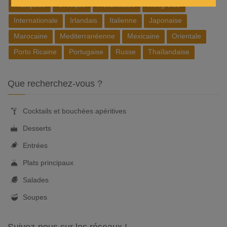
Française
Grecque
Hollandaise
Hongroise
Internationale
Irlandais
Italienne
Japonaise
Marocaine
Mediterranéenne
Mexicaine
Orientale
Porto Ricaine
Portugaise
Russe
Thaïlandaise
Que recherchez-vous ?
Cocktails et bouchées apéritives
Desserts
Entrées
Plats principaux
Salades
Soupes