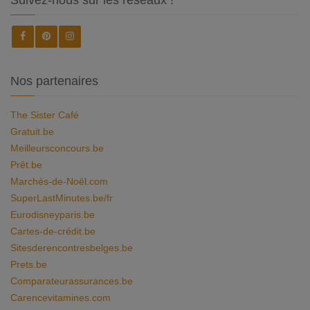
Suivez-nous sur les réseaux !
Nos partenaires
The Sister Café
Gratuit.be
Meilleursconcours.be
Prêt.be
Marchés-de-Noël.com
SuperLastMinutes.be/fr
Eurodisneyparis.be
Cartes-de-crédit.be
Sitesderencontresbelges.be
Prets.be
Comparateurassurances.be
Carencevitamines.com