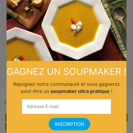
GAGNEZ UN SOUPMAKER !
Rejoignez notre communauté et vous gagnerez
peut-être un
soupmaker ultra pratique
!
Quelle cuisine ?
Africain
Allemande
Américaine
Anglaise
Asiatique
Belge
Brésilienne
Chinoise
Cubaine
Espagnole