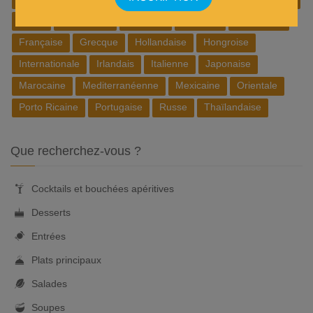
Belge
Brésilienne
Chinoise
Cubaine
Espagnole
Française
Grecque
Hollandaise
Hongroise
Internationale
Irlandais
Italienne
Japonaise
Marocaine
Mediterranéenne
Mexicaine
Orientale
Porto Ricaine
Portugaise
Russe
Thaïlandaise
Que recherchez-vous ?
Cocktails et bouchées apéritives
Desserts
Entrées
Plats principaux
Salades
Soupes