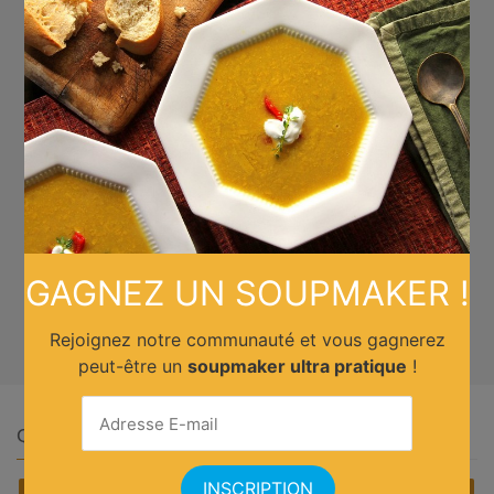
GAGNEZ UN SOUPMAKER !
Rejoignez notre communauté et vous gagnerez
peut-être un
soupmaker ultra pratique
!
Quelle cuisine ?
Africain
Allemande
Américaine
Anglaise
Asiatique