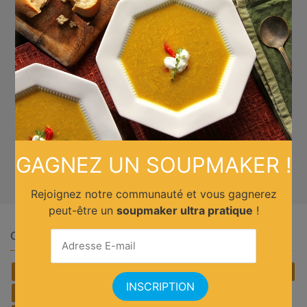
GAGNEZ UN SOUPMAKER !
Rejoignez notre communauté et vous gagnerez
peut-être un
soupmaker ultra pratique
!
Quelle cuisine ?
Africain
Allemande
Américaine
Anglaise
Asiatique
Belge
Brésilienne
Chinoise
Cubaine
Espagnole