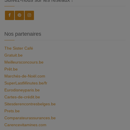
Suivez-nous sur les réseaux !
Nos partenaires
The Sister Café
Gratuit.be
Meilleursconcours.be
Prêt.be
Marchés-de-Noël.com
SuperLastMinutes.be/fr
Eurodisneyparis.be
Cartes-de-crédit.be
Sitesderencontresbelges.be
Prets.be
Comparateurassurances.be
Carencevitamines.com