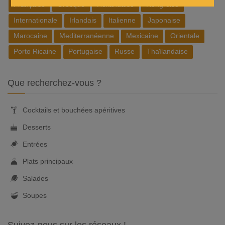
Française
Grecque
Hollandaise
Hongroise
Internationale
Irlandais
Italienne
Japonaise
Marocaine
Mediterranéenne
Mexicaine
Orientale
Porto Ricaine
Portugaise
Russe
Thaïlandaise
Que recherchez-vous ?
Cocktails et bouchées apéritives
Desserts
Entrées
Plats principaux
Salades
Soupes