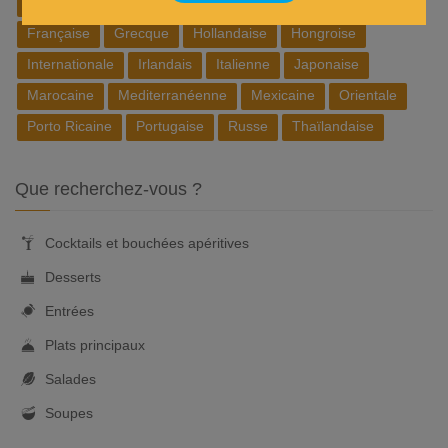
Belge
Brésilienne
Chinoise
Cubaine
Espagnole
Française
Grecque
Hollandaise
Hongroise
Internationale
Irlandais
Italienne
Japonaise
Marocaine
Mediterranéenne
Mexicaine
Orientale
Porto Ricaine
Portugaise
Russe
Thaïlandaise
Que recherchez-vous ?
Cocktails et bouchées apéritives
Desserts
Entrées
Plats principaux
Salades
Soupes