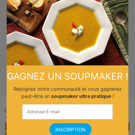
GAGNEZ UN SOUPMAKER !
Rejoignez notre communauté et vous gagnerez
peut-être un
soupmaker ultra pratique
!
Quelle cuisine ?
Africain
Allemande
Américaine
Anglaise
Asiatique