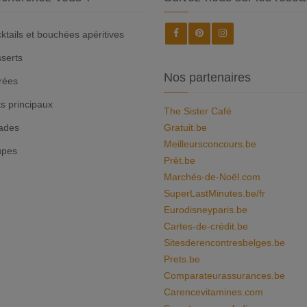
ktails et bouchées apéritives
serts
Nos partenaires
rées
ts principaux
The Sister Café
ades
Gratuit.be
Meilleursconcours.be
upes
Prêt.be
Marchés-de-Noël.com
SuperLastMinutes.be/fr
Eurodisneyparis.be
Cartes-de-crédit.be
Sitesderencontresbelges.be
Prets.be
Comparateurassurances.be
Carencevitamines.com