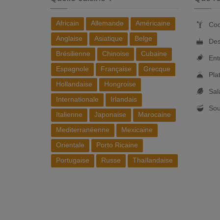
Africain
Allemande
Américaine
Coc
Anglaise
Asiatique
Belge
Des
Brésilienne
Chinoise
Cubaine
Ent
Espagnole
Française
Grecque
Pla
Hollandaise
Hongroise
Sal
Internationale
Irlandais
So
Italienne
Japonaise
Marocaine
Mediterranéenne
Mexicaine
Orientale
Porto Ricaine
Portugaise
Russe
Thaïlandaise