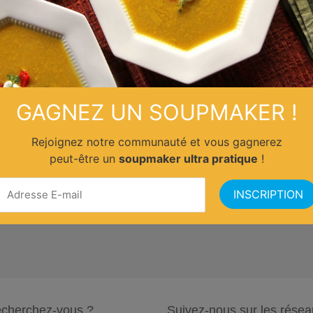
GAGNEZ UN SOUPMAKER !
Rejoignez notre communauté et vous gagnerez
peut-être un
soupmaker ultra pratique
!
cherchez-vous ?
Suivez-nous sur les résea