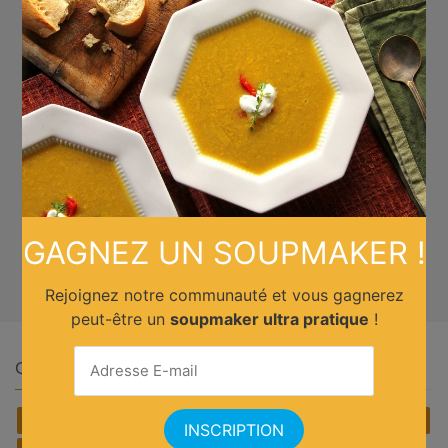
GAGNEZ UN SOUPMAKER !
Rejoignez notre communauté et vous gagnerez
peut-être un
soupmaker ultra pratique
!
Quelle cuisine ?
Africain
Allemande
Américaine
Anglaise
Asiatique