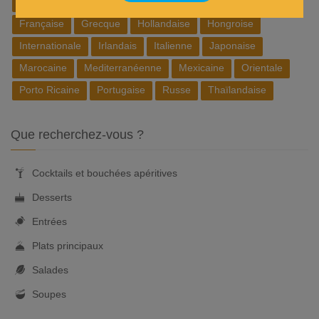
Belge
Brésilienne
Chinoise
Cubaine
Espagnole
Française
Grecque
Hollandaise
Hongroise
Internationale
Irlandais
Italienne
Japonaise
Marocaine
Mediterranéenne
Mexicaine
Orientale
Porto Ricaine
Portugaise
Russe
Thaïlandaise
Que recherchez-vous ?
Cocktails et bouchées apéritives
Desserts
Entrées
Plats principaux
Salades
Soupes