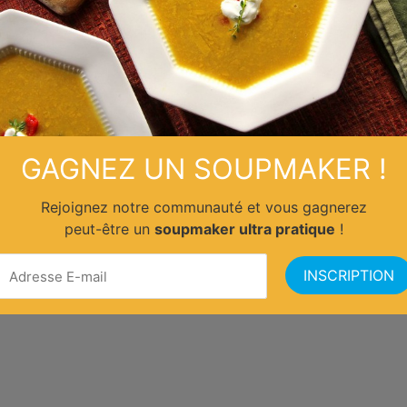
GAGNEZ UN SOUPMAKER !
Rejoignez notre communauté et vous gagnerez
peut-être un
soupmaker ultra pratique
!