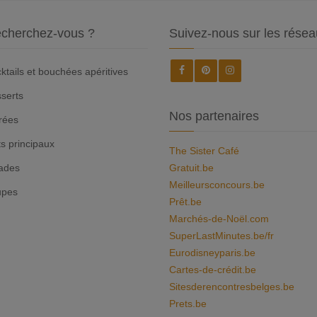
cherchez-vous ?
Suivez-nous sur les résea
ktails et bouchées apéritives
serts
Nos partenaires
rées
ts principaux
The Sister Café
ades
Gratuit.be
Meilleursconcours.be
upes
Prêt.be
Marchés-de-Noël.com
SuperLastMinutes.be/fr
Eurodisneyparis.be
Cartes-de-crédit.be
Sitesderencontresbelges.be
Prets.be