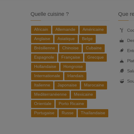
Quelle cuisine ?
Que re
Africain
Allemande
Américaine
Coc
Anglaise
Asiatique
Belge
Des
Brésilienne
Chinoise
Cubaine
Ent
Espagnole
Française
Grecque
Pla
Hollandaise
Hongroise
Sal
Internationale
Irlandais
So
Italienne
Japonaise
Marocaine
Mediterranéenne
Mexicaine
Orientale
Porto Ricaine
Portugaise
Russe
Thaïlandaise