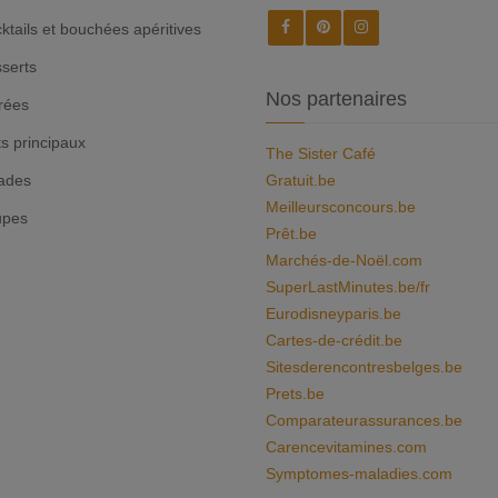
ktails et bouchées apéritives
serts
Nos partenaires
rées
ts principaux
The Sister Café
ades
Gratuit.be
Meilleursconcours.be
upes
Prêt.be
Marchés-de-Noël.com
SuperLastMinutes.be/fr
Eurodisneyparis.be
Cartes-de-crédit.be
Sitesderencontresbelges.be
Prets.be
Comparateurassurances.be
Carencevitamines.com
Symptomes-maladies.com