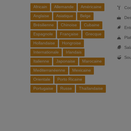
Africain
Allemande
Américaine
Coc
Anglaise
Asiatique
Belge
Des
Brésilienne
Chinoise
Cubaine
Ent
Espagnole
Française
Grecque
Pla
Hollandaise
Hongroise
Sal
Internationale
Irlandais
So
Italienne
Japonaise
Marocaine
Mediterranéenne
Mexicaine
Orientale
Porto Ricaine
Portugaise
Russe
Thaïlandaise