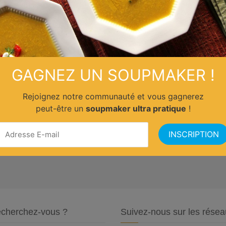
GAGNEZ UN SOUPMAKER !
Rejoignez notre communauté et vous gagnerez
peut-être un
soupmaker ultra pratique
!
cherchez-vous ?
Suivez-nous sur les résea