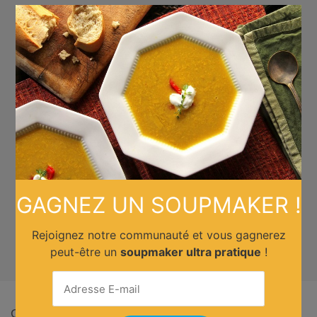
×
GAGNEZ UN SOUPMAKER !
Rejoignez notre communauté et vous gagnerez
peut-être un
soupmaker ultra pratique
!
Quelle cuisine ?