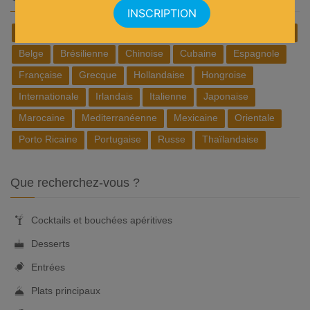
Africain
Allemande
Américaine
Anglaise
Asiatique
Belge
Brésilienne
Chinoise
Cubaine
Espagnole
Française
Grecque
Hollandaise
Hongroise
Internationale
Irlandais
Italienne
Japonaise
Marocaine
Mediterranéenne
Mexicaine
Orientale
Porto Ricaine
Portugaise
Russe
Thaïlandaise
Que recherchez-vous ?
Cocktails et bouchées apéritives
Desserts
Entrées
Plats principaux