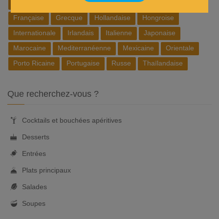
Belge
Brésilienne
Chinoise
Cubaine
Espagnole
Française
Grecque
Hollandaise
Hongroise
Internationale
Irlandais
Italienne
Japonaise
Marocaine
Mediterranéenne
Mexicaine
Orientale
Porto Ricaine
Portugaise
Russe
Thaïlandaise
Que recherchez-vous ?
Cocktails et bouchées apéritives
Desserts
Entrées
Plats principaux
Salades
Soupes