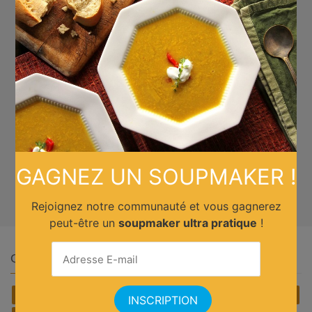
GAGNEZ UN SOUPMAKER !
Rejoignez notre communauté et vous gagnerez
peut-être un
soupmaker ultra pratique
!
Quelle cuisine ?
Africain
Allemande
Américaine
Anglaise
Asiatique