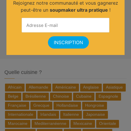
Rejoignez notre communauté et vous gagnerez
peut-être un
soupmaker ultra pratique
!
Quelle cuisine ?
Africain
Allemande
Américaine
Anglaise
Asiatique
Belge
Brésilienne
Chinoise
Cubaine
Espagnole
Française
Grecque
Hollandaise
Hongroise
Internationale
Irlandais
Italienne
Japonaise
Marocaine
Mediterranéenne
Mexicaine
Orientale