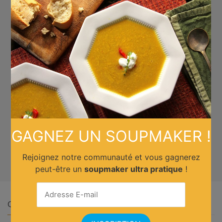
×
GAGNEZ UN SOUPMAKER !
Rejoignez notre communauté et vous gagnerez
peut-être un
soupmaker ultra pratique
!
Quelle cuisine ?