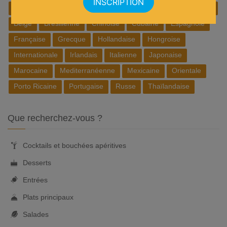
Africain
Allemande
Américaine
Anglaise
Asiatique
Belge
Brésilienne
Chinoise
Cubaine
Espagnole
Française
Grecque
Hollandaise
Hongroise
Internationale
Irlandais
Italienne
Japonaise
Marocaine
Mediterranéenne
Mexicaine
Orientale
Porto Ricaine
Portugaise
Russe
Thaïlandaise
Que recherchez-vous ?
Cocktails et bouchées apéritives
Desserts
Entrées
Plats principaux
Salades