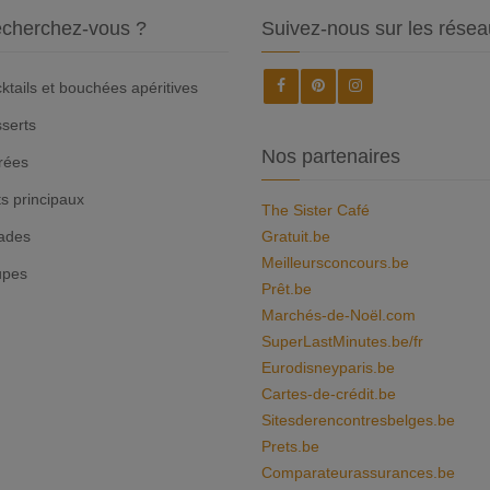
cherchez-vous ?
Suivez-nous sur les résea
ktails et bouchées apéritives
serts
Nos partenaires
rées
ts principaux
The Sister Café
ades
Gratuit.be
Meilleursconcours.be
upes
Prêt.be
Marchés-de-Noël.com
SuperLastMinutes.be/fr
Eurodisneyparis.be
Cartes-de-crédit.be
Sitesderencontresbelges.be
Prets.be
Comparateurassurances.be