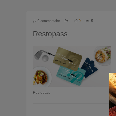
0 commentaire
0
5
Restopass
Restopass