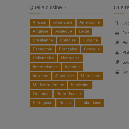
Quelle cuisine ?
Que re
Africain
Allemande
Américaine
Coc
Anglaise
Asiatique
Belge
Des
Brésilienne
Chinoise
Cubaine
Ent
Espagnole
Française
Grecque
Pla
Hollandaise
Hongroise
Sal
Internationale
Irlandais
So
Italienne
Japonaise
Marocaine
Mediterranéenne
Mexicaine
Orientale
Porto Ricaine
Portugaise
Russe
Thaïlandaise