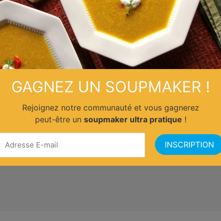
GAGNEZ UN SOUPMAKER !
Rejoignez notre communauté et vous gagnerez
peut-être un
soupmaker ultra pratique
!