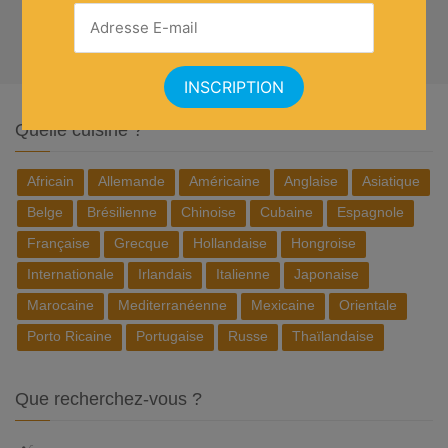
Quelle cuisine ?
Africain
Allemande
Américaine
Anglaise
Asiatique
Belge
Brésilienne
Chinoise
Cubaine
Espagnole
Française
Grecque
Hollandaise
Hongroise
Internationale
Irlandais
Italienne
Japonaise
Marocaine
Mediterranéenne
Mexicaine
Orientale
Porto Ricaine
Portugaise
Russe
Thaïlandaise
Que recherchez-vous ?