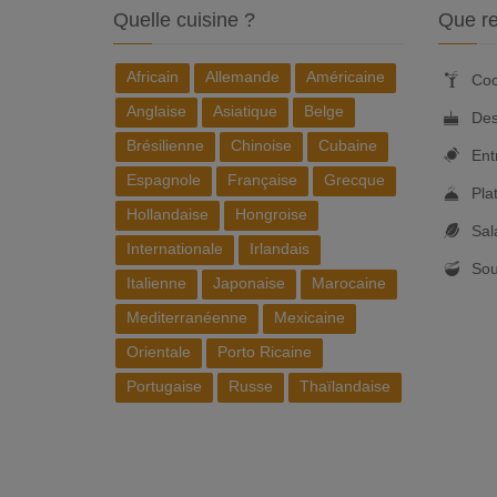
Quelle cuisine ?
Que re
Africain
Allemande
Américaine
Coc
Anglaise
Asiatique
Belge
Des
Brésilienne
Chinoise
Cubaine
Ent
Espagnole
Française
Grecque
Pla
Hollandaise
Hongroise
Sal
Internationale
Irlandais
So
Italienne
Japonaise
Marocaine
Mediterranéenne
Mexicaine
Orientale
Porto Ricaine
Portugaise
Russe
Thaïlandaise