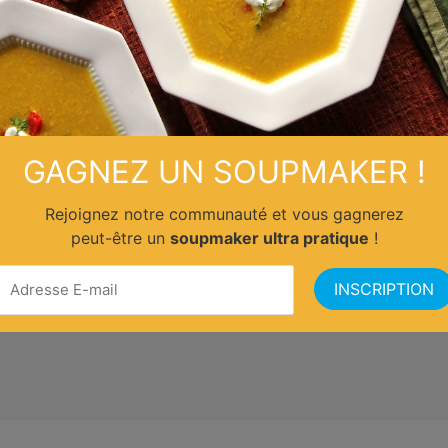
GAGNEZ UN SOUPMAKER !
Rejoignez notre communauté et vous gagnerez
peut-être un
soupmaker ultra pratique
!