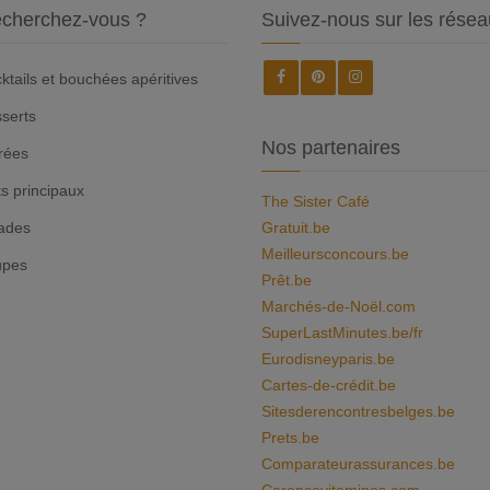
cherchez-vous ?
Suivez-nous sur les résea
ktails et bouchées apéritives
serts
Nos partenaires
rées
ts principaux
The Sister Café
ades
Gratuit.be
Meilleursconcours.be
upes
Prêt.be
Marchés-de-Noël.com
SuperLastMinutes.be/fr
Eurodisneyparis.be
Cartes-de-crédit.be
Sitesderencontresbelges.be
Prets.be
Comparateurassurances.be