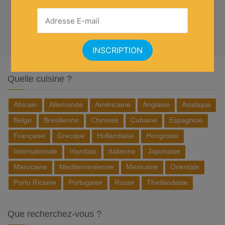
Quelle cuisine ?
Africain
Allemande
Américaine
Anglaise
Asiatique
Belge
Brésilienne
Chinoise
Cubaine
Espagnole
Française
Grecque
Hollandaise
Hongroise
Internationale
Irlandais
Italienne
Japonaise
Marocaine
Mediterranéenne
Mexicaine
Orientale
Porto Ricaine
Portugaise
Russe
Thaïlandaise
Que recherchez-vous ?